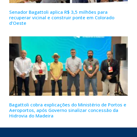
Senador Bagattoli aplica R$ 3,5 milhões para
recuperar vicinal e construir ponte em Colorado
d’Oeste
Bagattoli cobra explicações do Ministério de Portos e
Aeroportos, após Governo sinalizar concessão da
Hidrovia do Madeira