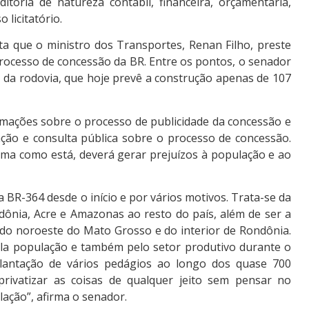
toria de natureza contábil, financeira, orçamentária,
 licitatório.
ta que o ministro dos Transportes, Renan Filho, preste
rocesso de concessão da BR. Entre os pontos, o senador
 da rodovia, que hoje prevê a construção apenas de 107
rmações sobre o processo de publicidade da concessão e
ação e consulta pública sobre o processo de concessão.
orma como está, deverá gerar prejuízos à população e ao
a BR-364 desde o início e por vários motivos. Trata-se da
dônia, Acre e Amazonas ao resto do país, além de ser a
 do noroeste do Mato Grosso e do interior de Rondônia.
ela população e também pelo setor produtivo durante o
plantação de vários pedágios ao longo dos quase 700
rivatizar as coisas de qualquer jeito sem pensar no
lação”, afirma o senador.