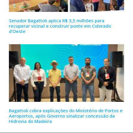
Senador Bagattoli aplica R$ 3,5 milhões para
recuperar vicinal e construir ponte em Colorado
d’Oeste
Bagattoli cobra explicações do Ministério de Portos e
Aeroportos, após Governo sinalizar concessão da
Hidrovia do Madeira