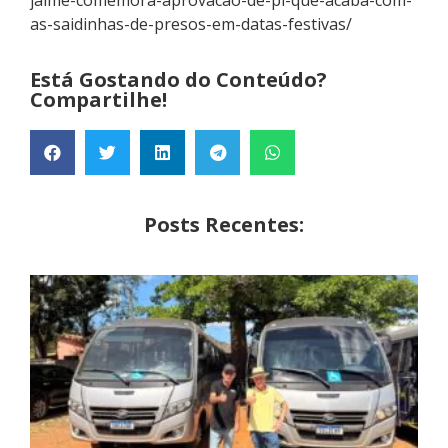
jaime-comemora-aprovacao-de-pl-que-acaba-com-
as-saidinhas-de-presos-em-datas-festivas/
Está Gostando do Conteúdo?
Compartilhe!
Posts Recentes: